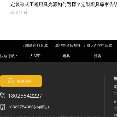
定製歐式工程燈具光源如何選擇？定製燈具廠家告
2019-03-15
+ 關於91抖音成
+ 成品抖音短视频
+ 成人APP抖音處
快速導航：
人APP
燈具
燈具
在線谘詢
電
13025542227
Q
企
13822754388(林經理)
門