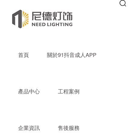
Warning
: mkdir(): No space left on device in
/www/wwwroot/new9.co
Warning
: file_put_contents(./cachefile_yuan/septgame.com/cache/74/36
91抖音成人APP,成品抖音短视频,成
首頁
關於91抖音成人APP
熱門關鍵詞：
成品抖音短视频裝飾燈
別墅燈飾
91成人抖音小视
產品中心
工程案例
“成人APP抖音處燈具”搜索結果
企業資訊
售後服務