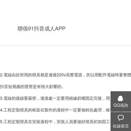
具降分，那麽定製工程燈具依照的標準有哪些呢？下麵有專業的定製廠家來
1.尺寸燈具的尺寸根據客戶的要求進行定做，但是91抖音成人APP作為
聯係91抖音成人APP
天馬星空，相出一些不切實際的超出零界點的燈具，很容易出現事故。
2.電線由於所用的燈具都是連接220v高壓電源，所以用配件電線時要整體考慮
抖音短视频的聲譽是有很大影響的。
3.電線的接線要嚴密，連接處一定要用絕緣奶嘴固定完後，用質量好的電工膠
QQ谘詢
4.工程定製燈具的框架在製作的過程中一定要做鈍化處理，棱角不能太鋒利
5.工程定製燈具在安裝過程中，安裝人員要做好燈具的加固工作，由
在線留言