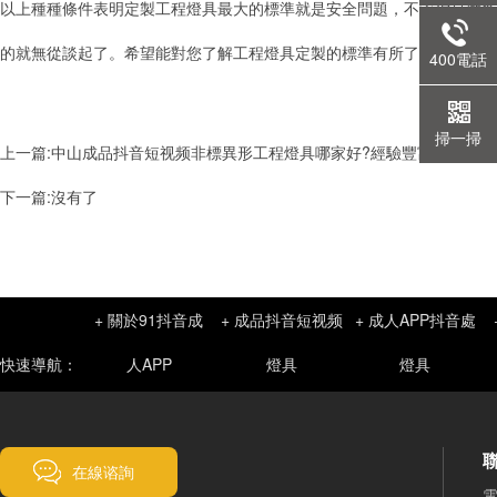
以上種種條件表明定製工程燈具最大的標準就是安全問題，不管你是做多大的燈
的就無從談起了。希望能對您了解工程燈具定製的標準有所了解，若有疑
400電話
掃一掃
上一篇:中山成品抖音短视频非標異形工程燈具哪家好?經驗豐富的廠家介
下一篇:沒有了
+ 關於91抖音成
+ 成品抖音短视频
+ 成人APP抖音處
快速導航：
人APP
燈具
燈具
在線谘詢
電