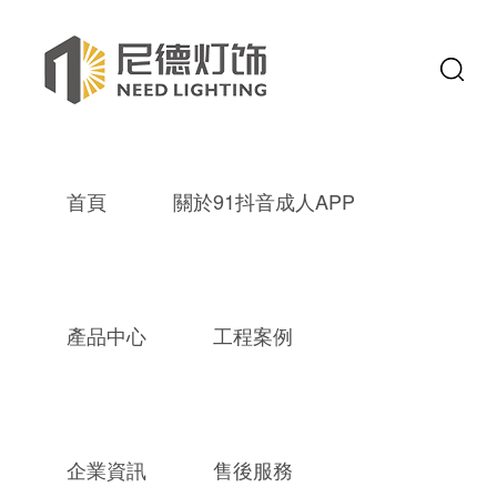
首頁
關於91抖音成人APP
時間：2018
產品中心
工程案例
導讀：工程燈具的製作流程和工藝都是跟常規的燈具是一樣的，不過工
燈具降分，那麽定製工程燈具依照的標準有哪些呢？下麵有專業的定製廠
企業資訊
售後服務
工程燈具的製作流程步驟和工藝都是跟常規的燈具是一樣的，不過工程燈具製作的