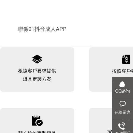
常見問題
聯係91抖音成人APP
根據客戶要求提供
按照客戶
燈具定製方案
進行燈具
QQ谘詢
在線留言
按規定時間
雙方驗收定製燈具