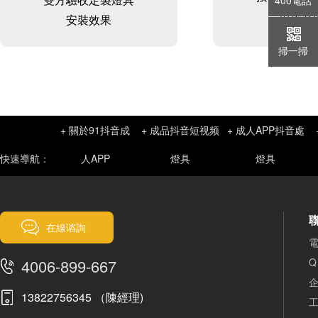
400電話
現場安
安裝效果
掃一掃
+ 關於91抖音成
+ 成品抖音短视频
+ 成人APP抖音處
快速導航：
人APP
燈具
燈具
在線谘詢
電
4006-899-667
Q
企
13822756345 （陳經理)
工