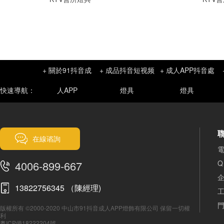
+ 關於91抖音成
+ 成品抖音短视频
+ 成人APP抖音處
快速導航：
人APP
燈具
燈具
在線谘詢
電
4006-899-667
Q
企
13822756345 （陳經理)
工
門
版權所有 ©2000-2020 中山市91抖音成人APP燈飾有限公司 保留一切權
利
粵ICP備18222204號