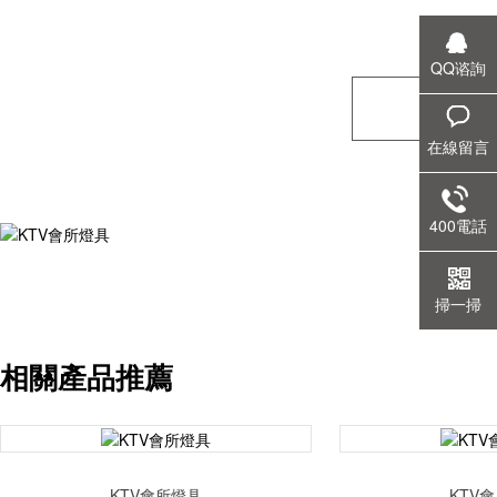
QQ谘詢
在線留言
400電話
掃一掃
相關產品推薦
KTV會所燈具
KTV